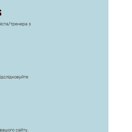
$
іста/тренера з
ідслідковуйте
 вашого сайту.