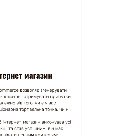
нтернет магазин
ommerce дозволяє згенерувати
ік клієнтів і отримувати прибутки
алежно від того, чи є у вас
ціонарна торгівельна точка, чи ні.
 інтернет-магазин виконував усі
кції та став успішним, він має
повідати певним критеріям: