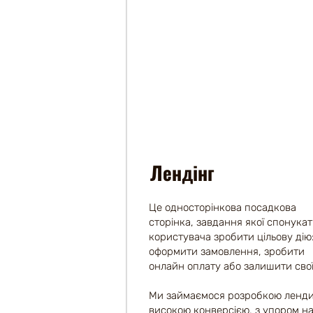
Лендінг
Це односторінкова посадкова
сторінка, завдання якої спонука
користувача зробити цільову дію
оформити замовлення, зробити
онлайн оплату або залишити свої
Ми займаємося розробкою лендин
високою конверсією, з упором н