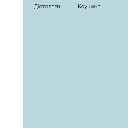
Дієтологи,
Коучинг