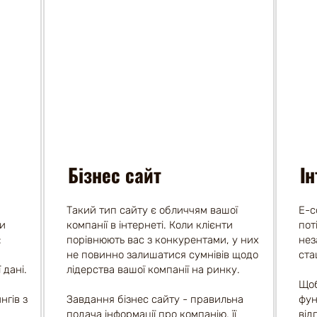
Бізнес сайт
І
Такий тип сайту є обличчям вашої
E-c
ти
компанії в інтернеті. Коли клієнти
пот
:
порівнюють вас з конкурентами, у них
нез
не повинно залишатися сумнівів щодо
ста
 дані.
лідерства вашої компанії на ринку.
Щоб
гів з
Завдання бізнес сайту - правильна
фун
а
подача інформації про компанію, її
від